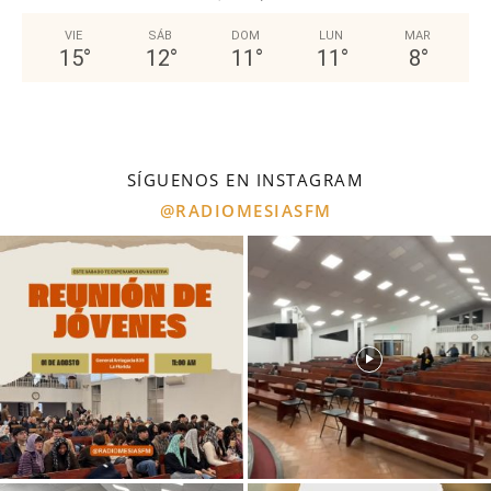
VIE
SÁB
DOM
LUN
MAR
15
°
12
°
11
°
11
°
8
°
SÍGUENOS EN INSTAGRAM
@RADIOMESIASFM