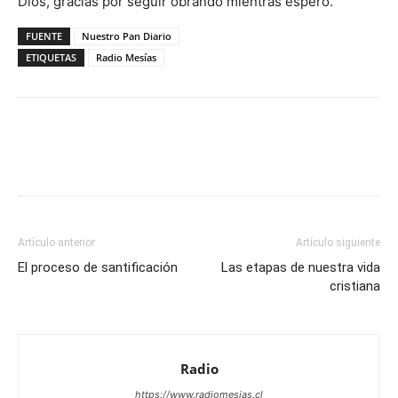
Dios, gracias por seguir obrando mientras espero.
FUENTE
Nuestro Pan Diario
ETIQUETAS
Radio Mesías
Facebook
X
WhatsApp
Email
Artículo anterior
Artículo siguiente
El proceso de santificación
Las etapas de nuestra vida
cristiana
Radio
https://www.radiomesias.cl