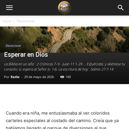
Inicio
Devocional
Devocional
Esperar en Dios
La Biblia en un año : 2 Crónicas 7–9 - Juan 11:1-29 … Esfuérzate, y aliéntese tu
corazón; sí, espera al Señor (v. 14). La escritura de hoy : Salmo 27:7-14
Por
Radio
-
29 de mayo de 2026
160
Facebook
X
WhatsApp
Email
Cuando era niña, me entusiasmaba al ver coloridos
carteles especiales al costado del camino. Creía que ya
habíamos llegado al parque de diversiones al que