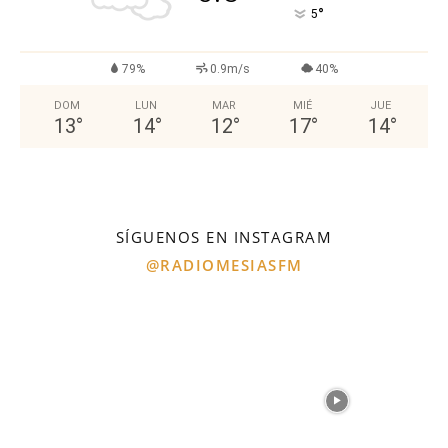
°
5
79%
0.9m/s
40%
DOM
LUN
MAR
MIÉ
JUE
13
°
14
°
12
°
17
°
14
°
SÍGUENOS EN INSTAGRAM
@RADIOMESIASFM