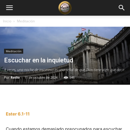
Inicio
Meditación
Meditación
Escuchar en la inquietud
A veces, una noche de insomnio es una señal de que Dios tiene algo que decir.
Por
Radio
-
11 de octubre de 2024
546
Facebook
X
WhatsApp
Email
Ester 6.1-11
Cuando estamos demasiado preocupados para escuchar