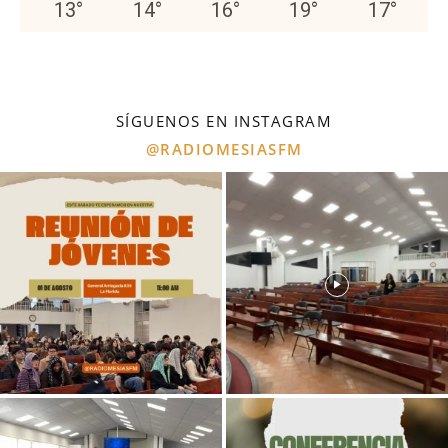
13
°
14
°
16
°
19
°
17
°
SÍGUENOS EN INSTAGRAM
@RADIOMESIASFM