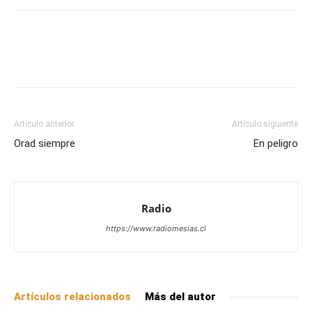
Facebook
X
WhatsApp
Email
Artículo anterior
Artículo siguiente
Orad siempre
En peligro
Radio
https://www.radiomesias.cl
Artículos relacionados
Más del autor