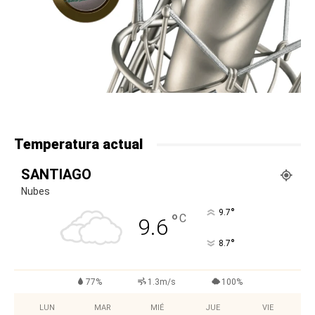
Temperatura actual
SANTIAGO
Nubes
°
9.7
°
C
9.6
°
8.7
77%
1.3m/s
100%
LUN
MAR
MIÉ
JUE
VIE