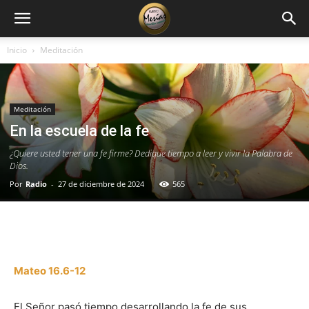
Inicio
Meditación
Meditación
En la escuela de la fe
¿Quiere usted tener una fe firme? Dedique tiempo a leer y vivir la Palabra de
Dios.
Por
Radio
-
27 de diciembre de 2024
565
Facebook
X
WhatsApp
Email
Mateo 16.6-12
El Señor pasó tiempo desarrollando la fe de sus