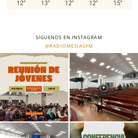
12
°
13
°
12
°
12
°
15
°
SÍGUENOS EN INSTAGRAM
@RADIOMESIASFM