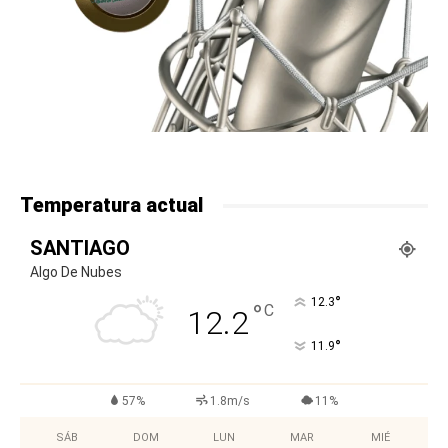
Temperatura actual
SANTIAGO
Algo De Nubes
°
12.3
°
C
12.2
°
11.9
57%
1.8m/s
11%
SÁB
DOM
LUN
MAR
MIÉ