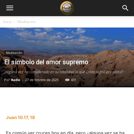
Inicio
Meditación
Meditación
El símbolo del amor supremo
¿Alguna vez ha considerado en su totalidad lo que Cristo sufrió por usted?
Por
Radio
-
27 de febrero de 2025
431
Facebook
X
WhatsApp
Email
Juan 10.17, 18
Es común ver cruces hoy en día, pero ¿alguna vez se ha