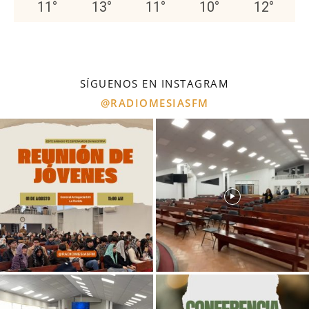
11
°
13
°
11
°
10
°
12
°
SÍGUENOS EN INSTAGRAM
@RADIOMESIASFM