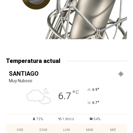
Temperatura actual
SANTIAGO
Muy Nuboso
°
6.9
°
C
6.7
°
6.7
73%
1.8m/s
54%
SÁB
DOM
LUN
MAR
MIÉ