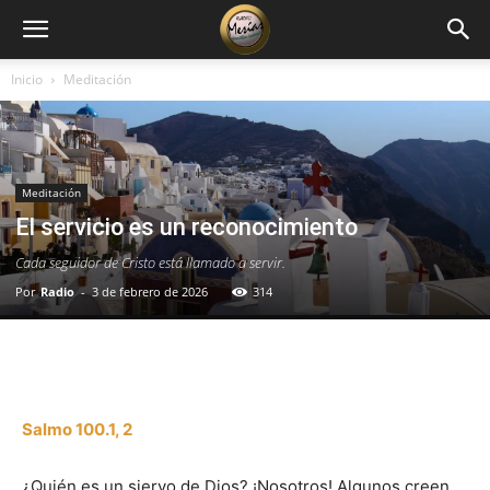
Inicio
Meditación
Meditación
El servicio es un reconocimiento
Cada seguidor de Cristo está llamado a servir.
Por
Radio
-
3 de febrero de 2026
314
Facebook
X
WhatsApp
Email
Salmo 100.1, 2
¿Quién es un siervo de Dios? ¡Nosotros! Algunos creen