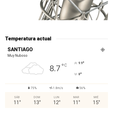
Temperatura actual
SANTIAGO
Muy Nuboso
°
9.9
°
C
8.7
°
8
75%
1.8m/s
56%
SÁB
DOM
LUN
MAR
MIÉ
11
°
13
°
12
°
11
°
15
°