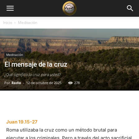
Inicio
Meditación
Meditación
El mensaje de la cruz
¿Qué significa la cruz para usted?
Por
Radio
-
12 de octubre de 2025
278
Facebook
X
WhatsApp
Email
Juan 19.15-27
Roma utilizaba la cruz como un método brutal para
ejecutar a los criminales. Pero a través del acto sacrificial