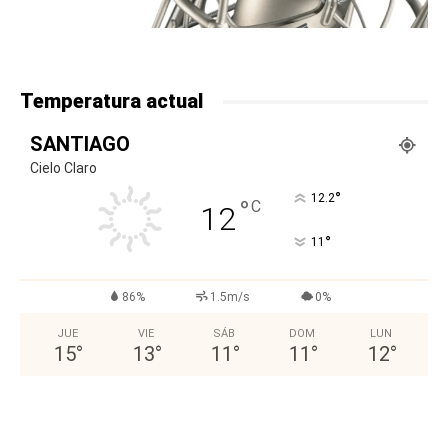
Temperatura actual
SANTIAGO
Cielo Claro
°
12.2
°
C
12
°
11
86%
1.5m/s
0%
JUE
VIE
SÁB
DOM
LUN
15
°
13
°
11
°
11
°
12
°