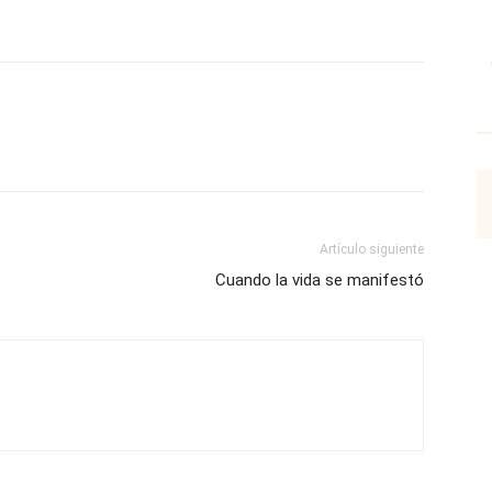
p
Email
Impresión
Copy URL
Artículo siguiente
Cuando la vida se manifestó