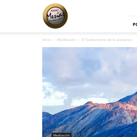
Radio
Mesías
P
Inicio
Meditación
El fundamento de la alabanza
Meditación