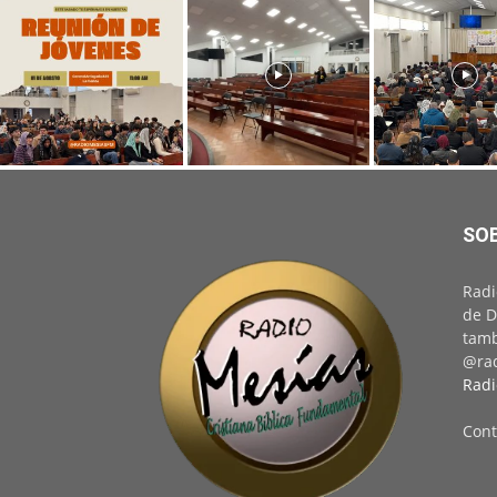
SO
Radi
de D
tamb
@rad
Radi
Cont