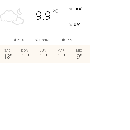
°
10.8
°
C
9.9
°
8.9
69%
1.8m/s
96%
SÁB
DOM
LUN
MAR
MIÉ
13
°
11
°
11
°
11
°
9
°