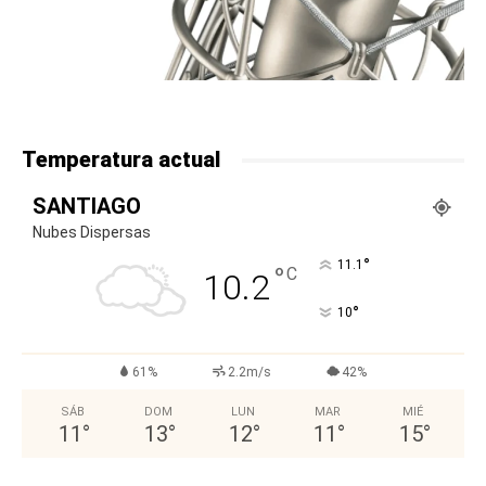
Temperatura actual
SANTIAGO
Nubes Dispersas
°
11.1
°
C
10.2
°
10
61%
2.2m/s
42%
SÁB
DOM
LUN
MAR
MIÉ
11
°
13
°
12
°
11
°
15
°