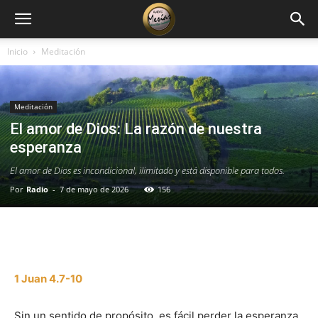
Inicio
Meditación
Meditación
El amor de Dios: La razón de nuestra
esperanza
El amor de Dios es incondicional, ilimitado y está disponible para todos.
Por
Radio
-
7 de mayo de 2026
156
Facebook
X
WhatsApp
Email
1 Juan 4.7-10
Sin un sentido de propósito, es fácil perder la esperanza.