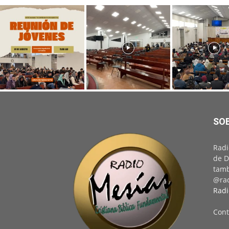
SO
Radi
de D
tamb
@rad
Radi
Cont