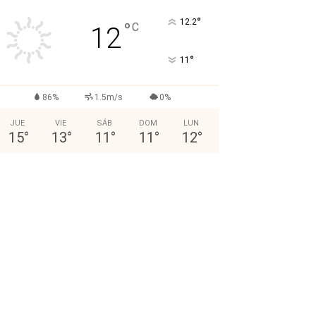
°
12.2
°
C
12
°
11
86%
1.5m/s
0%
JUE
VIE
SÁB
DOM
LUN
15
°
13
°
11
°
11
°
12
°