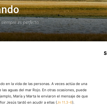
ando
 siempre es perfecto.
S
p
Email
Impresión
Copy URL
ando en la vida de las personas. A veces actúa de una
 las aguas del mar Rojo. En otras ocasiones, puede
emplo, María y Marta le enviaron el mensaje de que
or Jesús tardó en acudir a ellas (
Jn 11.3-6
).