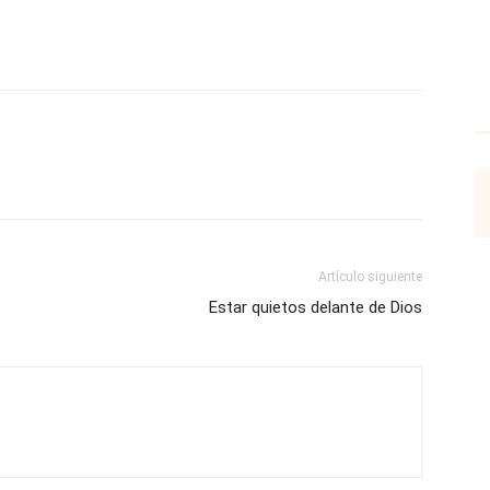
p
Email
Impresión
Copy URL
Artículo siguiente
Estar quietos delante de Dios