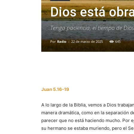
Dios está obr
Tenga paciencia, el tiempo de Dios
Por
Radio
-
22 de marzo de 2025
645
Facebook
X
WhatsAp
Juan 5.16-19
A lo largo de la Biblia, vemos a Dios trabaj
manera dramática, como en la separación de
parecer que no está haciendo mucho. Por ej
su hermano se estaba muriendo, pero el Señ