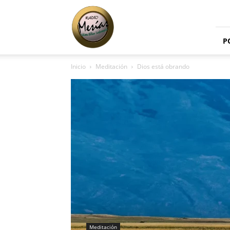
Radio
Mesías
P
Inicio
Meditación
Dios está obrando
Meditación