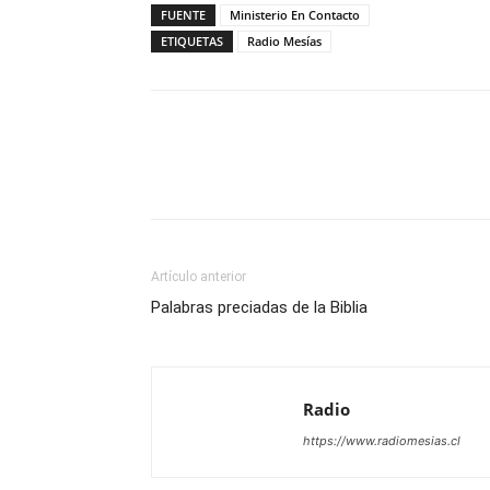
FUENTE
Ministerio En Contacto
ETIQUETAS
Radio Mesías
Facebook
X
WhatsAp
Artículo anterior
Palabras preciadas de la Biblia
Radio
https://www.radiomesias.cl