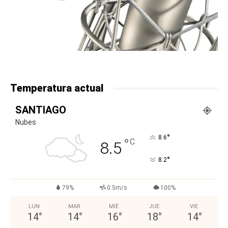
Temperatura actual
SANTIAGO
Nubes
°
8.6
°
C
8.5
°
8.2
79%
0.5m/s
100%
LUN
MAR
MIÉ
JUE
VIE
14
°
14
°
16
°
18
°
14
°