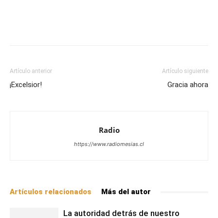
Facebook
X
WhatsApp
Email
Artículo anterior
Artículo siguiente
¡Excelsior!
Gracia ahora
Radio
https://www.radiomesias.cl
Artículos relacionados
Más del autor
La autoridad detrás de nuestro