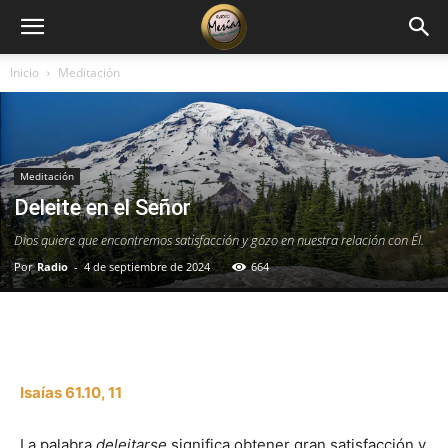
Inicio
Meditación
Meditación
Deleite en el Señor
Dios quiere que encontremos satisfacción y gozo en nuestra relación con Él.
Por
Radio
-
4 de septiembre de 2024
664
Facebook
X
WhatsApp
Email
Isaías 61.10, 11
La palabra
deleitarse
significa obtener gran satisfacción y