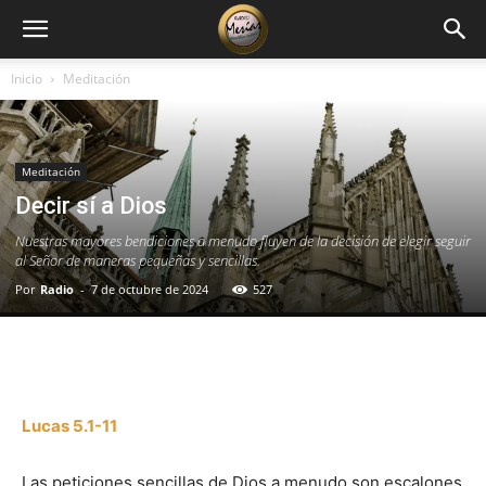
Inicio
Meditación
Meditación
Decir sí a Dios
Nuestras mayores bendiciones a menudo fluyen de la decisión de elegir seguir
al Señor de maneras pequeñas y sencillas.
Por
Radio
-
7 de octubre de 2024
527
Facebook
X
WhatsApp
Email
Lucas 5.1-11
Las peticiones sencillas de Dios a menudo son escalones