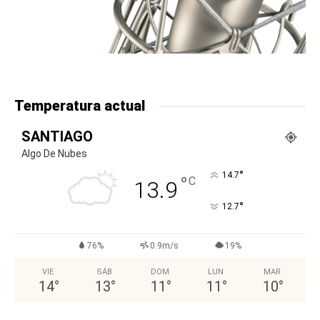
Temperatura actual
SANTIAGO
Algo De Nubes
°
14.7
°
C
13.9
°
12.7
76%
0.9m/s
19%
VIE
SÁB
DOM
LUN
MAR
14
°
13
°
11
°
11
°
10
°