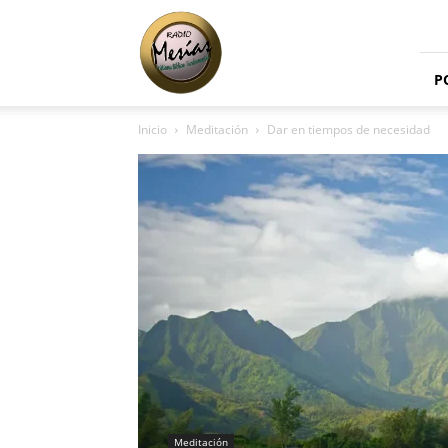
Radio
Mesías
P
Inicio
Meditación
Dar en tiempos de necesidad
Meditación