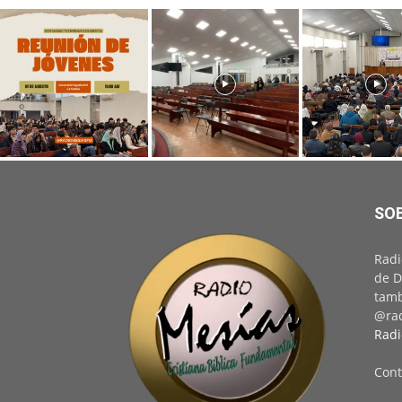
SO
Radi
de D
tamb
@rad
Radi
Cont