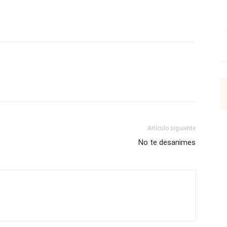
p
Email
Impresión
Copy URL
Artículo siguiente
No te desanimes