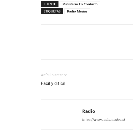
FUENTE
Ministerio En Contacto
ETIQUETAS
Radio Mesías
Facebook
X
WhatsAp
Artículo anterior
Fácil y difícil
Radio
https://www.radiomesias.cl