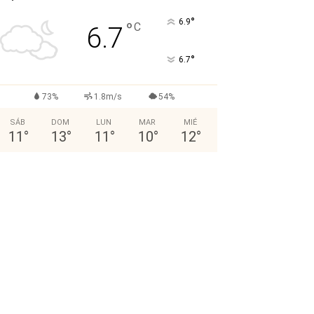
°
6.9
°
C
6.7
°
6.7
73%
1.8m/s
54%
SÁB
DOM
LUN
MAR
MIÉ
11
°
13
°
11
°
10
°
12
°