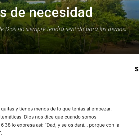
s de necesidad
de Dios no siempre tendrá sentido para los demás.
S
p
Email
Impresión
Copy URL
: quitas y tienes menos de lo que tenías al empezar.
matemáticas, Dios nos dice que cuando somos
6.38 lo expresa así: “Dad, y se os dará… porque con la
.