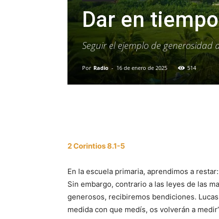
Dar en tiempo
Seguir el ejemplo de generosidad 
Por
Radio
-
16 de enero de 2025
514
Facebook
X
WhatsAp
2 Corintios 8.1-5
En la escuela primaria, aprendimos a restar
Sin embargo, contrario a las leyes de las 
generosos, recibiremos bendiciones. Lucas 
medida con que medís, os volverán a medir”