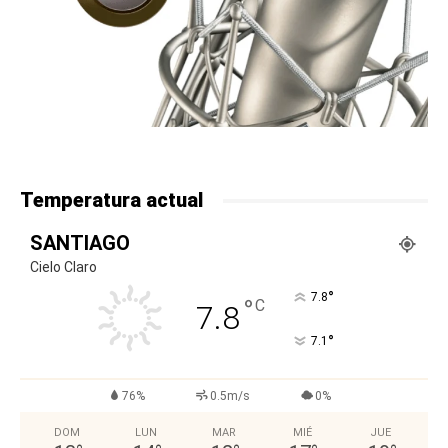
Temperatura actual
SANTIAGO
Cielo Claro
°
7.8
°
C
7.8
°
7.1
76%
0.5m/s
0%
DOM
LUN
MAR
MIÉ
JUE