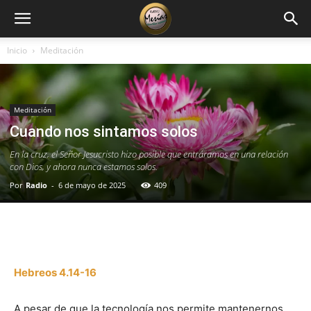
Inicio
Meditación
Meditación
Cuando nos sintamos solos
En la cruz, el Señor Jesucristo hizo posible que entráramos en una relación
con Dios, y ahora nunca estamos solos.
Por
Radio
-
6 de mayo de 2025
409
Facebook
X
WhatsApp
Email
Hebreos 4.14-16
A pesar de que la tecnología nos permite mantenernos