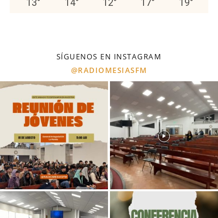
13
°
14
°
12
°
17
°
19
°
SÍGUENOS EN INSTAGRAM
@RADIOMESIASFM