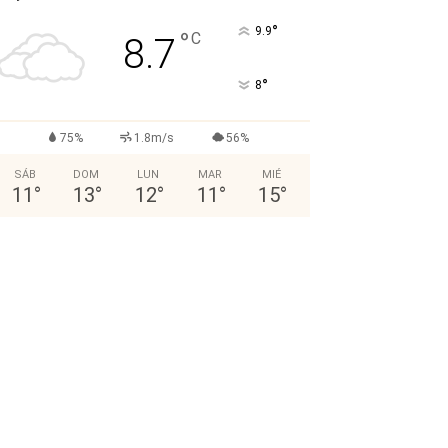
°
9.9
°
C
8.7
°
8
75%
1.8m/s
56%
SÁB
DOM
LUN
MAR
MIÉ
11
°
13
°
12
°
11
°
15
°