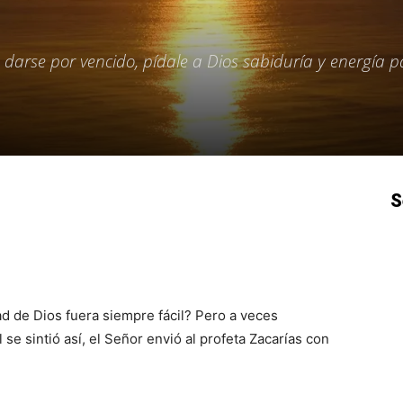
darse por vencido, pídale a Dios sabiduría y energía p
S
p
Email
Impresión
Copy URL
ad de Dios fuera siempre fácil? Pero a veces
 sintió así, el Señor envió al profeta Zacarías con