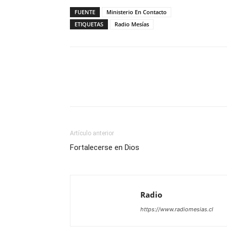
FUENTE
Ministerio En Contacto
ETIQUETAS
Radio Mesías
Facebook
X
WhatsAp
Artículo anterior
Fortalecerse en Dios
Radio
https://www.radiomesias.cl