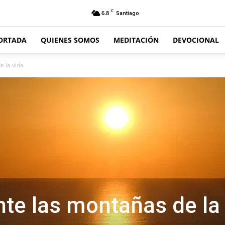
C
6.8
Santiago
ORTADA
QUIENES SOMOS
MEDITACIÓN
DEVOCIONAL
e la vida
te las montañas de la