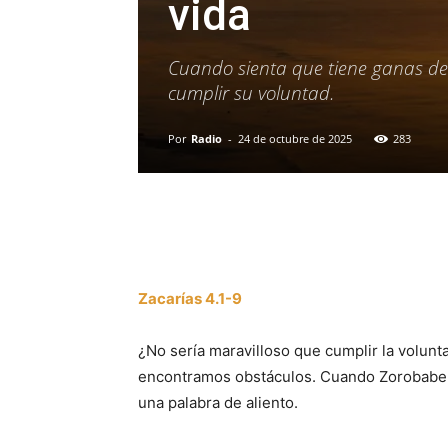
vida
Cuando sienta que tiene ganas de 
cumplir su voluntad.
Por
Radio
-
24 de octubre de 2025
283
Facebook
X
WhatsAp
Zacarías 4.1-9
¿No sería maravilloso que cumplir la volunt
encontramos obstáculos. Cuando Zorobabel se
una palabra de aliento.