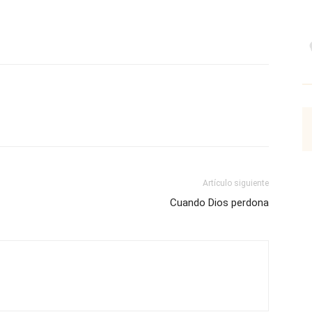
p
Email
Impresión
Copy URL
Artículo siguiente
Cuando Dios perdona