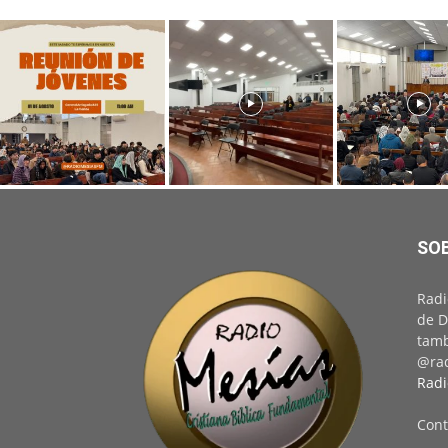
SO
Radi
de D
tamb
@rad
Radi
Cont