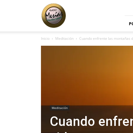
Radio
Mesías
P
Inicio
Meditación
Cuando enfrente las montañas d
Meditación
Cuando enfren