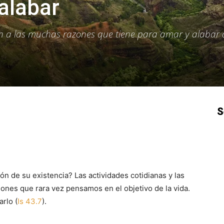
alabar
ón a las muchas razones que tiene para amar y alabar 
S
p
Email
Impresión
Copy URL
ón de su existencia? Las actividades cotidianas y las
ones que rara vez pensamos en el objetivo de la vida.
rlo (
Is 43.7
).