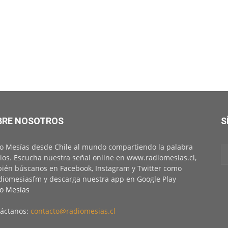
BRE NOSOTROS
S
o Mesías desde Chile al mundo compartiendo la palabra
ios. Escucha nuestra señal online en www.radiomesias.cl,
ién búscanos en Facebook, Instagram y Twitter como
iomesiasfm y descarga nuestra app en Google Play
o Mesías
áctanos:
contacto@radiomesias.cl