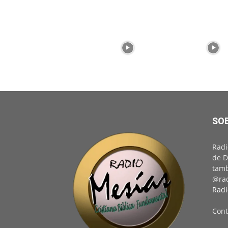
SO
Radi
de D
tamb
@rad
Radi
Cont