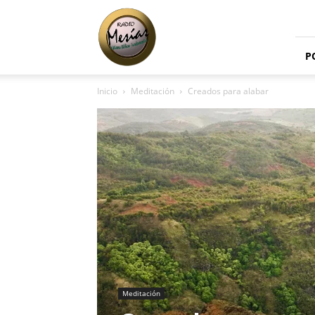
Radio
Mesías
P
Inicio
Meditación
Creados para alabar
Meditación