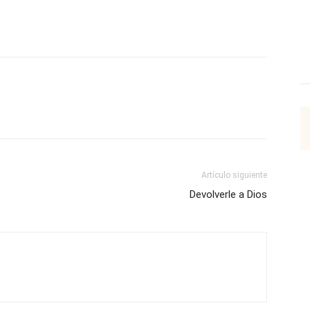
p
Email
Impresión
Copy URL
Artículo siguiente
Devolverle a Dios