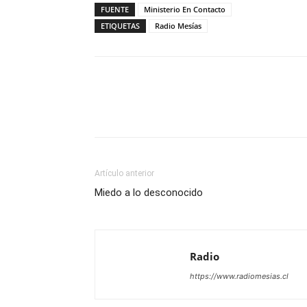
FUENTE
Ministerio En Contacto
ETIQUETAS
Radio Mesías
Facebook
X
WhatsAp
Artículo anterior
Miedo a lo desconocido
Radio
https://www.radiomesias.cl