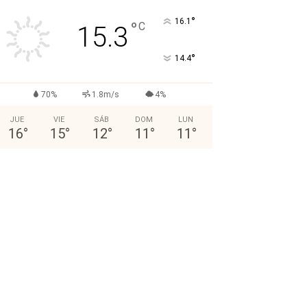
°
16.1
°
C
15.3
°
14.4
70%
1.8m/s
4%
JUE
VIE
SÁB
DOM
LUN
16
°
15
°
12
°
11
°
11
°