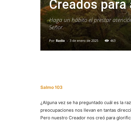
Creados para 
Haga un hábito el prestar atenci
Señor.
Por
Radio
-
3 de enero de 2025
463
Facebook
X
WhatsAp
Salmo 103
¿Alguna vez se ha preguntado cuál es la raz
preocupaciones nos llevan en tantas direcci
Pero nuestro Creador nos creó para glorifica