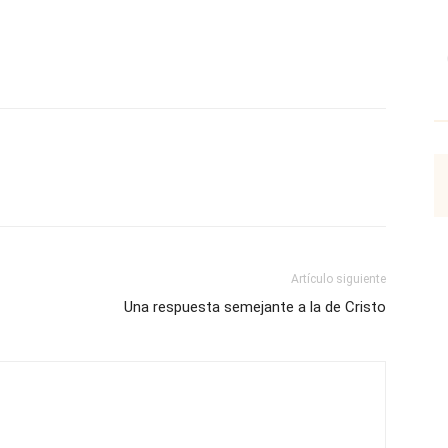
p
Email
Impresión
Copy URL
Artículo siguiente
Una respuesta semejante a la de Cristo