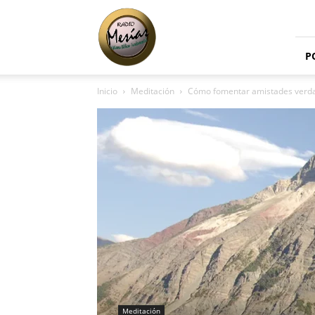
Radio
Mesías
P
Inicio
Meditación
Cómo fomentar amistades verd
Meditación