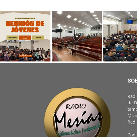
SO
Radi
de D
tamb
@rad
Radi
Cont