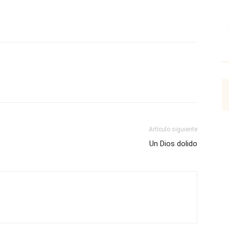
p
Email
Impresión
Copy URL
Artículo siguiente
Un Dios dolido