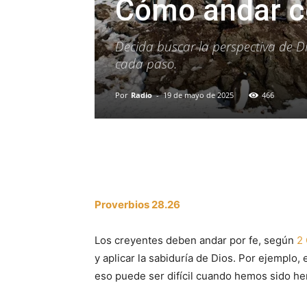
Cómo andar c
Decida buscar la perspectiva de Dio
cada paso.
Por
Radio
-
19 de mayo de 2025
466
Facebook
X
WhatsAp
Proverbios 28.26
Los creyentes deben andar por fe, según
2 
y aplicar la sabiduría de Dios. Por ejemplo
eso puede ser difícil cuando hemos sido her