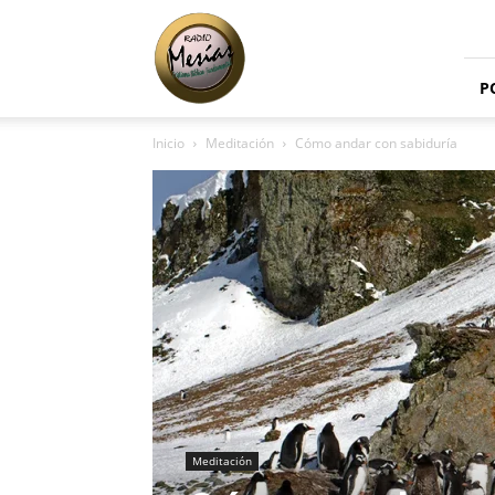
Radio
Mesías
P
Inicio
Meditación
Cómo andar con sabiduría
Meditación