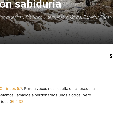
on sabiduría
s al leer su Palabra y seguir la guía del Espíritu Santo
S
p
Email
Impresión
Copy URL
Corintios 5.7
. Pero a veces nos resulta difícil escuchar
, estamos llamados a perdonarnos unos a otros, pero
idos (
Ef 4.32
).