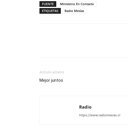
FUENTE
Ministerio En Contacto
ETIQUETAS
Radio Mesías
Facebook
X
WhatsAp
Artículo anterior
Mejor juntos
Radio
https://www.radiomesias.cl