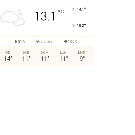
°
14.1
°
C
13.1
°
10.2
81%
0.5m/s
100%
VIE
SÁB
DOM
LUN
MAR
14
°
11
°
11
°
11
°
9
°