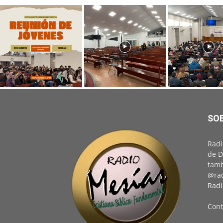
SO
Radi
de D
tamb
@rad
Radi
Cont