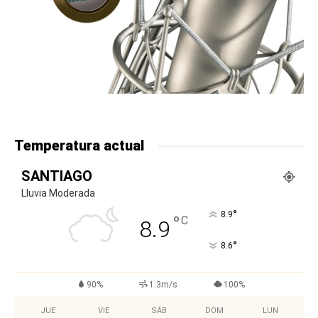
Temperatura actual
SANTIAGO
Lluvia Moderada
°
8.9
°
C
8.9
°
8.6
90%
1.3m/s
100%
JUE
VIE
SÁB
DOM
LUN