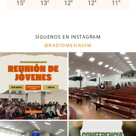
15
°
13
°
12
°
12
°
11
°
SÍGUENOS EN INSTAGRAM
@RADIOMESIASFM