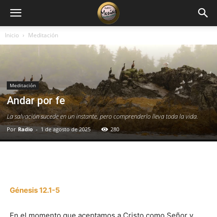
Inicio
Meditación
Meditación
Andar por fe
La salvación sucede en un instante, pero comprenderlo lleva toda la vida.
Por
Radio
-
1 de agosto de 2025
280
Facebook
X
WhatsApp
Email
Génesis 12.1-5
En el momento que aceptamos a Cristo como Señor y