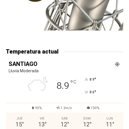
Temperatura actual
SANTIAGO
Lluvia Moderada
°
8.9
°
C
8.9
°
8.6
90%
1.3m/s
100%
JUE
VIE
SÁB
DOM
LUN
15
°
13
°
12
°
12
°
11
°