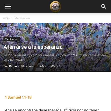
Inicio
Meditación
Meditación
Aferrarse a la esperanza
Confíe a Dios sus esperanzas y sueños, y espere con fe para ver cómo le dará
algo aún mejor.
Por
Radio
-
10 de junio de 2025
360
Facebook
X
WhatsApp
Email
1 Samuel 1.1-18
Ana se encontraba desesperada, afligida por no tener