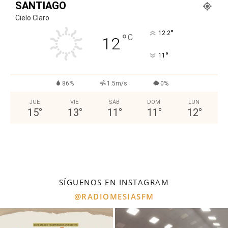
SANTIAGO
Cielo Claro
°
12.2
°
C
12
°
11
86%
1.5m/s
0%
JUE
VIE
SÁB
DOM
LUN
15
°
13
°
11
°
11
°
12
°
SÍGUENOS EN INSTAGRAM
@RADIOMESIASFM