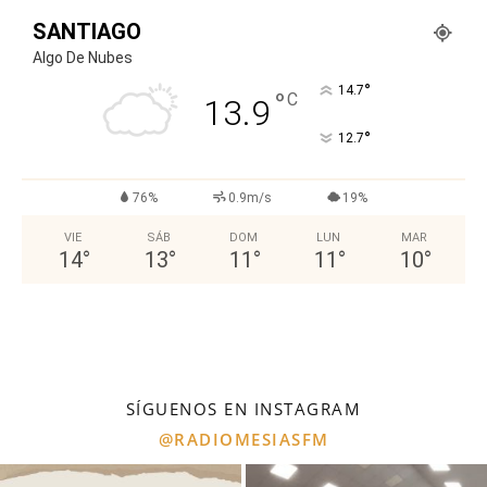
SANTIAGO
Algo De Nubes
°
14.7
°
C
13.9
°
12.7
76%
0.9m/s
19%
VIE
SÁB
DOM
LUN
MAR
14
°
13
°
11
°
11
°
10
°
SÍGUENOS EN INSTAGRAM
@RADIOMESIASFM