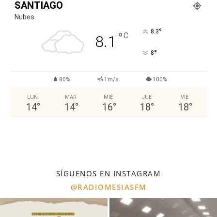
SANTIAGO
Nubes
°
8.3
°
C
8.1
°
8
80%
1m/s
100%
LUN
MAR
MIÉ
JUE
VIE
14
°
14
°
16
°
18
°
18
°
SÍGUENOS EN INSTAGRAM
@RADIOMESIASFM