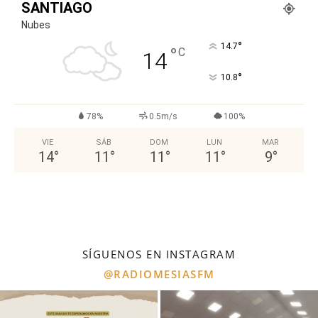
SANTIAGO
Nubes
°
14.7
°
C
14
°
10.8
78%
0.5m/s
100%
VIE
SÁB
DOM
LUN
MAR
14
°
11
°
11
°
11
°
9
°
SÍGUENOS EN INSTAGRAM
@RADIOMESIASFM