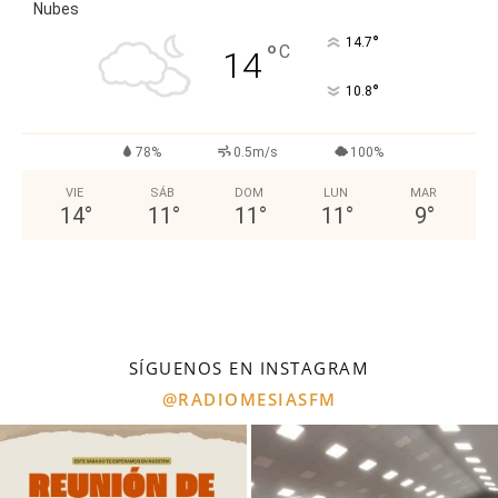
Nubes
°
14.7
°
C
14
°
10.8
78%
0.5m/s
100%
VIE
SÁB
DOM
LUN
MAR
14
°
11
°
11
°
11
°
9
°
SÍGUENOS EN INSTAGRAM
@RADIOMESIASFM