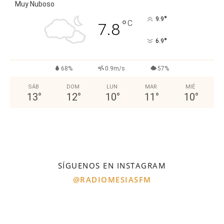
Muy Nuboso
°
9.9
°
C
7.8
°
6.9
68%
0.9m/s
57%
SÁB
DOM
LUN
MAR
MIÉ
13
°
12
°
10
°
11
°
10
°
SÍGUENOS EN INSTAGRAM
@RADIOMESIASFM