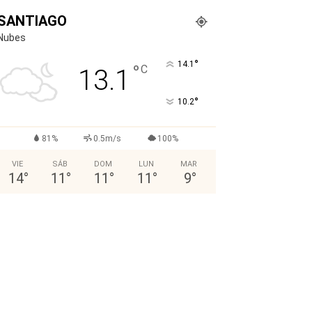
SANTIAGO
Nubes
°
14.1
°
C
13.1
°
10.2
81%
0.5m/s
100%
VIE
SÁB
DOM
LUN
MAR
14
°
11
°
11
°
11
°
9
°