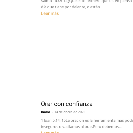
Salmo 143.5-12¿Qué es lo primero que usted piensa
día que tiene por delante, o están...
Leer más
Orar con confianza
Radio
-
14 de enero de 2025
1 Juan 5.14, 15La oración es la herramienta más po
inseguros o vacilamos al orar.Pero debemos...
Leer más