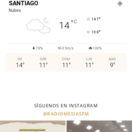
SANTIAGO
Nubes
°
14.7
°
C
14
°
10.8
78%
0.5m/s
100%
VIE
SÁB
DOM
LUN
MAR
14
°
11
°
11
°
11
°
9
°
SÍGUENOS EN INSTAGRAM
@RADIOMESIASFM