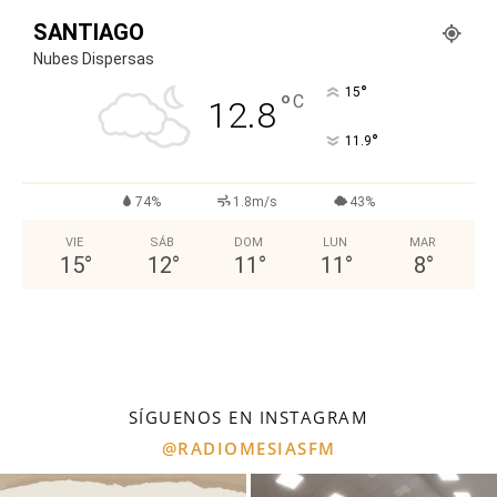
SANTIAGO
Nubes Dispersas
°
15
°
C
12.8
°
11.9
74%
1.8m/s
43%
VIE
SÁB
DOM
LUN
MAR
15
°
12
°
11
°
11
°
8
°
SÍGUENOS EN INSTAGRAM
@RADIOMESIASFM